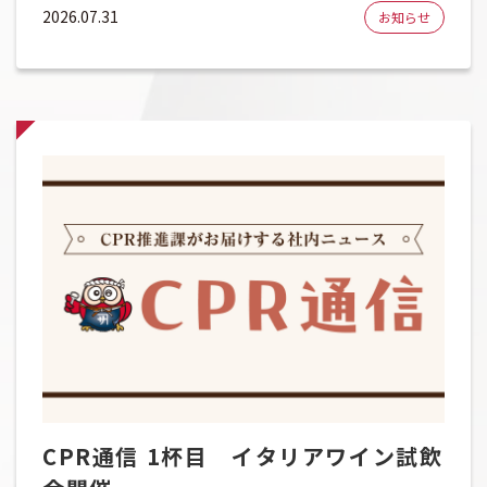
事態により遅配等が発生する恐れもございます。予め
2026.07.31
お知らせ
ご了承くださいますようお願い致します。 ※詳細につ
きましては、各事業所にお問合せください。 問い合わ
せ先
CPR通信 1杯目 イタリアワイン試飲