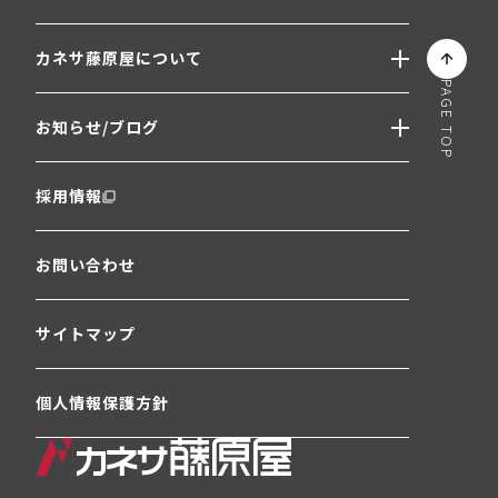
飲食店開業をお考えのお客様
カネサ藤原屋について
飲食店の物件をお探しのお客様
PAGE TOP
プライベート商品
会社概要・沿革
モバイル発注システム
お知らせ/ブログ
経営理念
代表メッセージ
お知らせ
拠点・店舗一覧
採用情報
イベント
関連会社一覧
社長ブログ
おすすめ商品情報
お問い合わせ
飲食店お役立ち情報
サイトマップ
個人情報保護方針