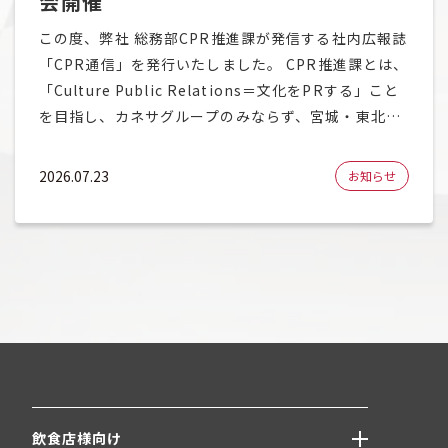
会開催
この度、弊社 総務部CPR推進課が発信する社内広報誌
「CPR通信」を発行いたしました。 CPR推進課とは、
「Culture Public Relations＝文化をPRする」こと
を目指し、カネサグループのみならず、宮城・東北、
ひいては日本の文化を発信していくチームです。 主に
社内外への情報発信やイベント企画、カネサグループ
2026.07.23
お知らせ
のブランディングに取り組んでおり、2026年現在は海
外へのお酒の輸出入プロジ
飲食店様向け