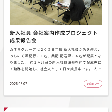
新入社員 会社案内作成プロジェクト
成果報告会
カネサグループは２０２６年度 新入社員５名を迎え、
みちのく酒紀行に１名、業配 配送課に４名が配属とな
りました。 約１ヶ月弱の新入社員研修を経て配属先に
て勤務を開始し、社会人として日々成長中です。 人事
課では新入社員研修を継続的に実施しており、６月か
らは会社に対する理解促進を目的とした「会社案内作
2026.08.07
お知らせ
成プロジェクト」を毎週実施してまいりました。 「会
社案内作成プロジェクト」における、読み手の想定は
未来の